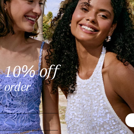
V
q
a
e
i
t
10
K
%
off
*
d
t order