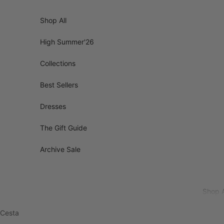
Ir al contenido
Shop All
High Summer'26
Collections
Best Sellers
Dresses
The Gift Guide
Archive Sale
Shop A
Cesta