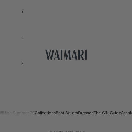
WAIMARI RESORTWEAR COL
ll
High Summer'26
Collections
Best Sellers
Dresses
The Gift Guide
Archi