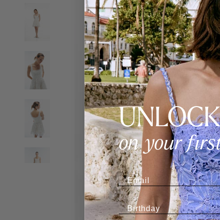
UNLOC
on your firs
Email
Birthday