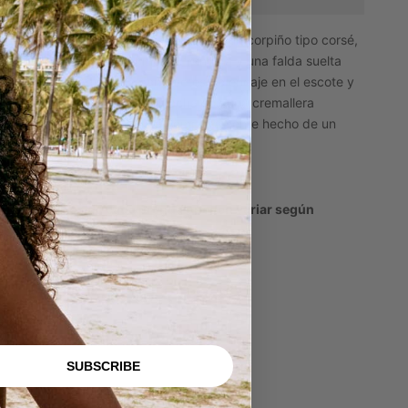
estido peplum con escote cuadrado y un corpiño tipo corsé,
ue tiene la cintura ligeramente fruncida y una falda suelta
campanada. Adornado con ribetes de encaje en el escote y
l dobladillo. El vestido se abrocha con una cremallera
nvisible en la espalda y está
completamente hecho de un
ejido de encaje.
*Los adornos de cada prenda pueden variar según
isponibilidad.
SUBSCRIBE